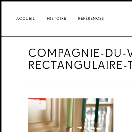
Skip
to
main
ACCUEIL
HISTOIRE
RÉFÉRENCES
content
COMPAGNIE-DU-V
RECTANGULAIRE-